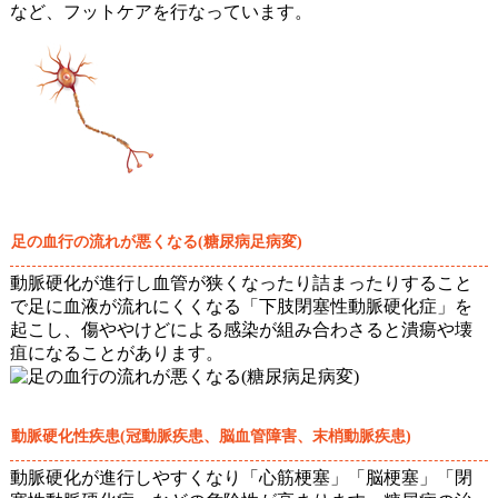
など、フットケアを行なっています。
足の血行の流れが悪くなる(糖尿病足病変)
動脈硬化が進行し血管が狭くなったり詰まったりすること
で足に血液が流れにくくなる「下肢閉塞性動脈硬化症」を
起こし、傷ややけどによる感染が組み合わさると潰瘍や壊
疽になることがあります。
動脈硬化性疾患(冠動脈疾患、脳血管障害、末梢動脈疾患)
動脈硬化が進行しやすくなり「心筋梗塞」「脳梗塞」「閉