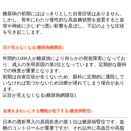
糖尿病の初期にははっきりとした自覚症状はありません。
しかし、長年にわたり慢性的な高血糖状態を放置すると血
管や神経に少しずつ悪い影響を及ぼし、下記のような症状
を引き起こします。
目が見えなくなる(糖尿病網膜症)
年間約3,000人が糖尿病により何らかの視覚障害になってお
り、成人の失明原因の第2位となっています。定期的な眼科
での検査が重要となります。
初期は自覚症状が全くないため、眼科に定期的に通院して
いなければ気づかないため治療が遅れてしまう場合があり
ます。
血液をきれいにする機能が低下する(糖尿病腎症)
日本の透析導入の原因疾患の第１位は糖尿病腎症です。血
糖のコントロールが重要ですが、それ以外に高血圧や高脂