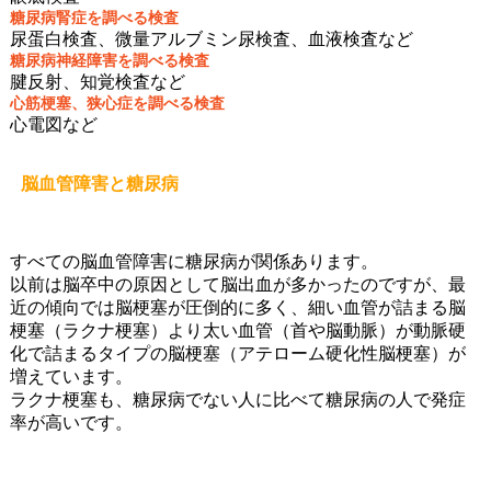
糖尿病腎症を調べる検査
尿蛋白検査、微量アルブミン尿検査、血液検査など
糖尿病神経障害を調べる検査
腱反射、知覚検査など
心筋梗塞、狭心症を調べる検査
心電図など
脳血管障害と糖尿病
すべての脳血管障害に糖尿病が関係あります。
以前は脳卒中の原因として脳出血が多かったのですが、最
近の傾向では脳梗塞が圧倒的に多く、細い血管が詰まる脳
梗塞（ラクナ梗塞）より太い血管（首や脳動脈）が動脈硬
化で詰まるタイプの脳梗塞（アテローム硬化性脳梗塞）が
増えています。
ラクナ梗塞も、糖尿病でない人に比べて糖尿病の人で発症
率が高いです。