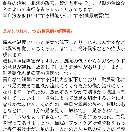
血症の治療、肥満の改善、禁煙も重要です。早期の治療介
入によって進行を遅らせることができます。
足がしびれる、つる(糖尿病神経障害)
痛みや温度といった感覚の低下したり、じんじんするなど
の異常知覚、立ちくらみ、ほてり、発汗異常などの症状が
現れます
糖尿病神経障害がすすむと、感覚の低下からケガやヤケド
の発見が遅れ、放置してしまう危険性があります。また、
動脈硬化も足病変の原因の一つです。
高血糖で細菌に対する抵抗力が低下しており、動脈硬化に
より足の先まで血液が流れにくくなるため傷が治りにくく
なります。そのため、放置するとやがて潰瘍から壊疽へ悪
化してしまいます。場合によっては足を切断することにも
なりかねません。そのため、毎日お風呂の後や、運動のあ
となどに、「自分の足を見て、触れて」「足をきれい」
に、「つめを切りすぎない」で、「自分にあった靴」で足
を守ってあげましょう。当院はフットケア研修資格をもっ
た専任看護士が、足のお手入れの方法や爪の切り方の指導