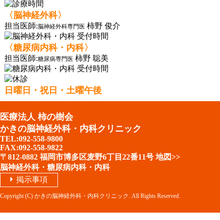
〈脳神経外科〉
担当医師:
柿野 俊介
脳神経外科専門医
〈糖尿病内科・内科〉
担当医師:
柿野 聡美
糖尿病専門医
日曜日・祝日・土曜午後
医療法人 柿の樹会
かきの脳神経外科・内科クリニック
TEL:092-558-9800
FAX:092-558-9822
〒812-0882 福岡市博多区麦野6丁目22番11号
地図>>
脳神経外科・糖尿病内科・内科
掲示事項
Copyright (C)
かきの脳神経外科・内科クリニック
. All Rights Reserved.